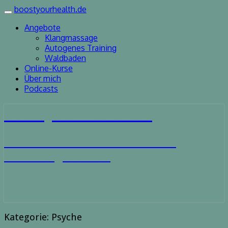
boostyourhealth.de
Toggle
navigation
Angebote
Klangmassage
Autogenes Training
Waldbaden
Online-Kurse
Über mich
Podcasts
boostyourhealth.de
Ganzheitliche Gesundheits- und
Ernährungsberatung
Kategorie:
Psyche