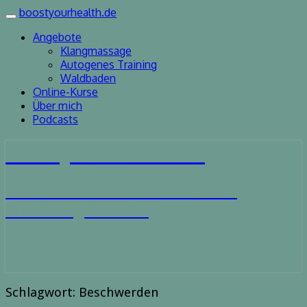
boostyourhealth.de
Toggle
navigation
Angebote
Klangmassage
Autogenes Training
Waldbaden
Online-Kurse
Über mich
Podcasts
boostyourhealth.de
Ganzheitliche Gesundheits- und
Ernährungsberatung
Schlagwort:
Beschwerden