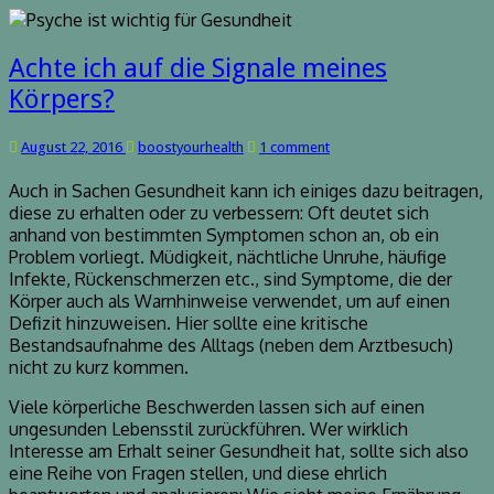
Achte
Achte ich auf die Signale meines
ich
Körpers?
auf
die
Comments
August 22, 2016
boostyourhealth
1 comment
Signale
meines
Auch in Sachen Gesundheit kann ich einiges dazu beitragen,
Körpers?
diese zu erhalten oder zu verbessern: Oft deutet sich
anhand von bestimmten Symptomen schon an, ob ein
Problem vorliegt. Müdigkeit, nächtliche Unruhe, häufige
Infekte, Rückenschmerzen etc., sind Symptome, die der
Körper auch als Warnhinweise verwendet, um auf einen
Defizit hinzuweisen. Hier sollte eine kritische
Bestandsaufnahme des Alltags (neben dem Arztbesuch)
nicht zu kurz kommen.
Viele körperliche Beschwerden lassen sich auf einen
ungesunden Lebensstil zurückführen. Wer wirklich
Interesse am Erhalt seiner Gesundheit hat, sollte sich also
eine Reihe von Fragen stellen, und diese ehrlich