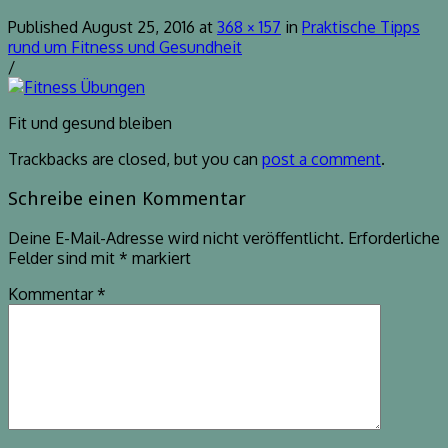
Published
August 25, 2016
at
368 × 157
in
Praktische Tipps
rund um Fitness und Gesundheit
/
Fit und gesund bleiben
Trackbacks are closed, but you can
post a comment
.
Schreibe einen Kommentar
Deine E-Mail-Adresse wird nicht veröffentlicht.
Erforderliche
Felder sind mit
*
markiert
Kommentar
*