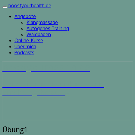
boostyourhealth.de
Toggle
navigation
Angebote
Klangmassage
Autogenes Training
Waldbaden
Online-Kurse
Über mich
Podcasts
boostyourhealth.de
Ganzheitliche Gesundheits- und
Ernährungsberatung
Übung1