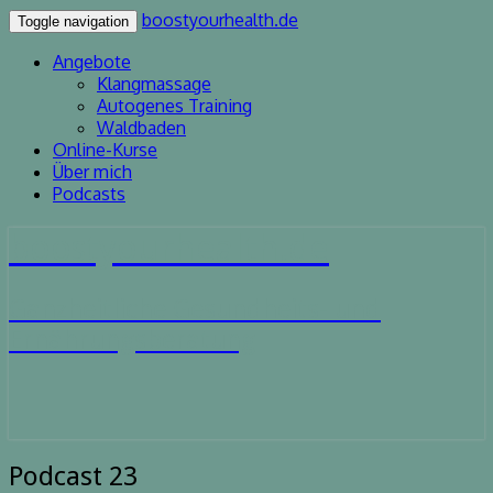
boostyourhealth.de
Toggle navigation
Angebote
Klangmassage
Autogenes Training
Waldbaden
Online-Kurse
Über mich
Podcasts
boostyourhealth.de
Ganzheitliche Gesundheits- und
Ernährungsberatung
Podcast
Podcast 23