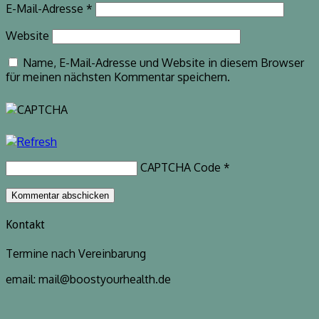
E-Mail-Adresse
*
Website
Name, E-Mail-Adresse und Website in diesem Browser
für meinen nächsten Kommentar speichern.
CAPTCHA Code
*
Kontakt
Termine nach Vereinbarung
email: mail@boostyourhealth.de