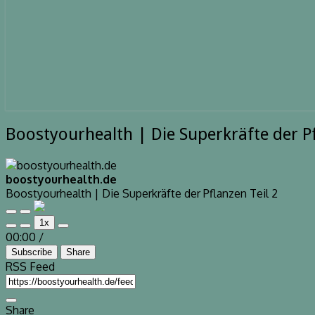
Boostyourhealth
Boostyourhealth | Die Superkräfte der Pf
|
Die
Superkräfte
boostyourhealth.de
der
Boostyourhealth | Die Superkräfte der Pflanzen Teil 2
Pflanzen
Teil
Play
Pause
1x
Episode
Episode
2
Mute/Unmute
Rewind
Fast
00:00
/
Episode
10
Forward
Seconds
30
Subscribe
Share
seconds
RSS Feed
Share