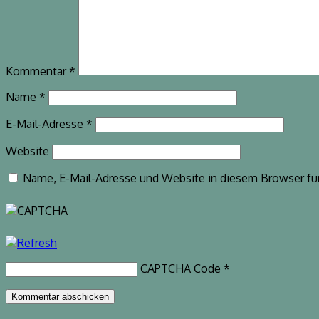
Kommentar
*
Name
*
E-Mail-Adresse
*
Website
Name, E-Mail-Adresse und Website in diesem Browser fü
CAPTCHA Code
*