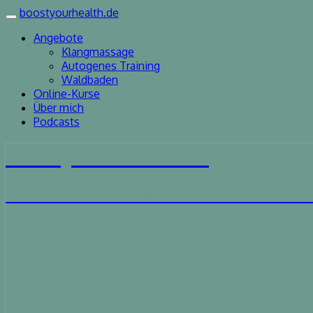
boostyourhealth.de
Toggle
navigation
Angebote
Klangmassage
Autogenes Training
Waldbaden
Online-Kurse
Über mich
Podcasts
boostyourhealth.de
Ganzheitliche Gesundheits- und Ernähr