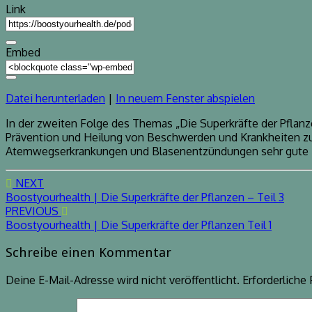
Link
Embed
Datei herunterladen
|
In neuem Fenster abspielen
In der zweiten Folge des Themas „Die Superkräfte der Pflan
Prävention und Heilung von Beschwerden und Krankheiten zu
Atemwegserkrankungen und Blasenentzündungen sehr gute D
Post
NEXT
Boostyourhealth | Die Superkräfte der Pflanzen – Teil 3
navigation
PREVIOUS
Boostyourhealth | Die Superkräfte der Pflanzen Teil 1
Schreibe einen Kommentar
Deine E-Mail-Adresse wird nicht veröffentlicht.
Erforderliche 